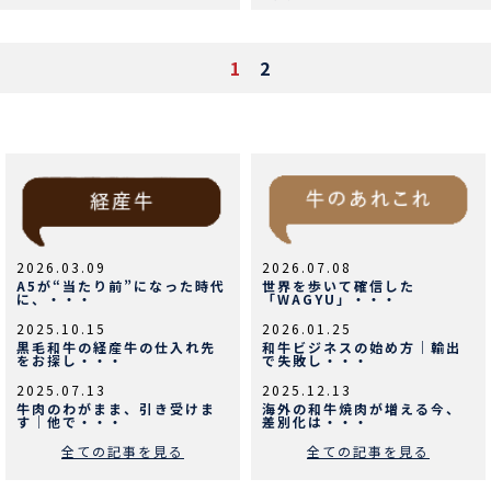
投
1
2
稿
の
ペ
ー
ジ
送
り
2026.03.09
2026.07.08
A5が“当たり前”になった時代
世界を歩いて確信した
に、・・・
「WAGYU」・・・
2025.10.15
2026.01.25
黒毛和牛の経産牛の仕入れ先
和牛ビジネスの始め方｜輸出
をお探し・・・
で失敗し・・・
2025.07.13
2025.12.13
牛肉のわがまま、引き受けま
海外の和牛焼肉が増える今、
す｜他で・・・
差別化は・・・
全ての記事を見る
全ての記事を見る