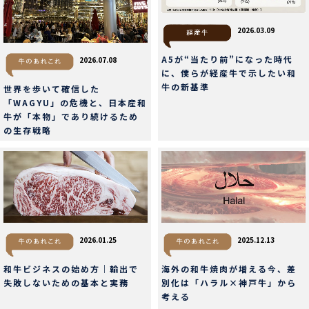
2026.03.09
A5が“当たり前”になった時代
2026.07.08
に、僕らが経産牛で示したい和
牛の新基準
世界を歩いて確信した
「WAGYU」の危機と、日本産和
牛が「本物」であり続けるため
の生存戦略
2026.01.25
2025.12.13
和牛ビジネスの始め方｜輸出で
海外の和牛焼肉が増える今、差
失敗しないための基本と実務
別化は「ハラル×神戸牛」から
考える