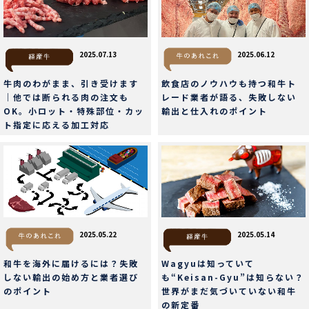
2025.07.13
2025.06.12
牛肉のわがまま、引き受けます
飲食店のノウハウも持つ和牛ト
｜他では断られる肉の注文も
レード業者が語る、失敗しない
OK。小ロット・特殊部位・カッ
輸出と仕入れのポイント
ト指定に応える加工対応
2025.05.22
2025.05.14
和牛を海外に届けるには？失敗
Wagyuは知っていて
しない輸出の始め方と業者選び
も“Keisan-Gyu”は知らない？
のポイント
世界がまだ気づいていない和牛
の新定番