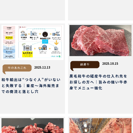
2025.10.15
2025.12.13
黒毛和牛の経産牛の仕入れ先を
和牛輸出は“つなぐ人”がいない
お探しの方へ｜旨みの強い牛赤
と失敗する｜畜産〜海外販売ま
身でメニュー強化
での商流と落とし穴