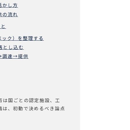
活かし方
供の流れ
こと
スペック）を整理する
に落とし込む
→調達→提供
否は国ごとの認定施設、工
稿は、初動で決めるべき論点
。