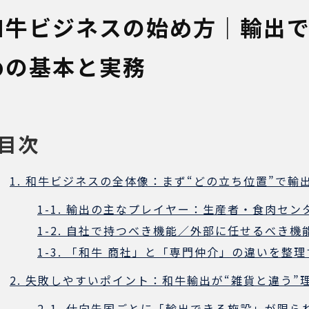
和牛ビジネスの始め方｜輸出
めの基本と実務
目次
1. 和牛ビジネスの全体像：まず“どの立ち位置”で輸
1-1. 輸出の主なプレイヤー：生産者・食肉セ
1-2. 自社で持つべき機能／外部に任せるべき機
1-3. 「和牛 商社」と「専門仲介」の違いを整
2. 失敗しやすいポイント：和牛輸出が“雑貨と違う”
2-1. 仕向先国ごとに「輸出できる施設」が限ら