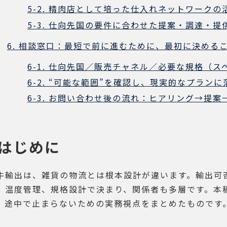
5-2. 精肉店として培った仕入れネットワークの
5-3. 仕向先国の要件に合わせた提案・調達・提
6. 相談窓口：最短で前に進むために、最初に決める
6-1. 仕向先国／販売チャネル／必要な規格（
6-2. “可能な範囲”を確認し、現実的なプラン
6-3. お問い合わせ後の流れ：ヒアリング→提案
はじめに
牛輸出は、雑貨の物流とは根本設計が違います。輸出可
、温度管理、規格設計で決まり、関係者も多層です。本
、途中で止まらないための実務視点をまとめたものです