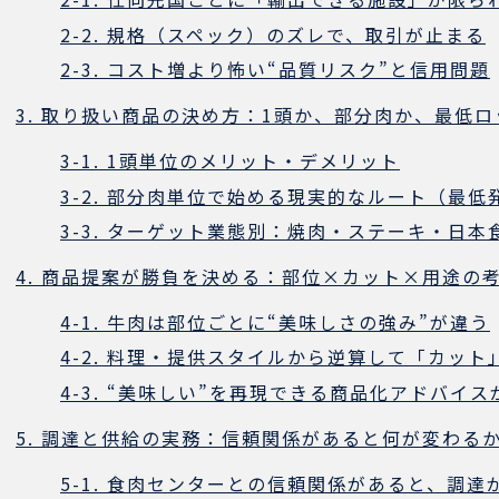
2-2. 規格（スペック）のズレで、取引が止まる
2-3. コスト増より怖い“品質リスク”と信用問題
3. 取り扱い商品の決め方：1頭か、部分肉か、最低ロ
3-1. 1頭単位のメリット・デメリット
3-2. 部分肉単位で始める現実的なルート（最
3-3. ターゲット業態別：焼肉・ステーキ・日
4. 商品提案が勝負を決める：部位×カット×用途の
4-1. 牛肉は部位ごとに“美味しさの強み”が違う
4-2. 料理・提供スタイルから逆算して「カット
4-3. “美味しい”を再現できる商品化アドバイ
5. 調達と供給の実務：信頼関係があると何が変わる
5-1. 食肉センターとの信頼関係があると、調達