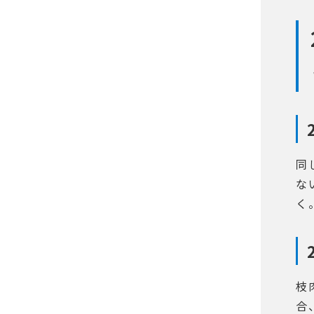
同
な
く
枝
合