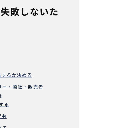
で失敗しないた
出するか決める
ンター・商社・販売者
能
理する
理由
れる