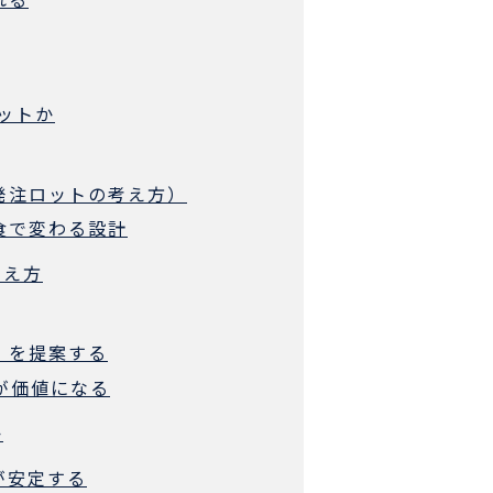
ットか
低発注ロットの考え方）
本食で変わる設計
考え方
」を提案する
スが価値になる
か
が安定する