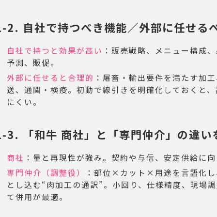
1-2. 自社で持つべき機能／外部に任せる
自社で持つと効果が高い
：販売戦略、メニュー構成、
予測、販促。
外部に任せると合理的
：屠畜・輸出要件を満たす加工
送、通関・検疫。初動で線引きを明確化しておくと、
にくい。
1-3. 「和牛 商社」と「専門仲介」の違
商社
：量と再現性が強み。契約や与信、安定供給に向
専門仲介（調整役）
：部位×カット×用途を言語化し
とし込む“肉加工の通訳”。小回り、仕様精度、現場
て併用が最適。