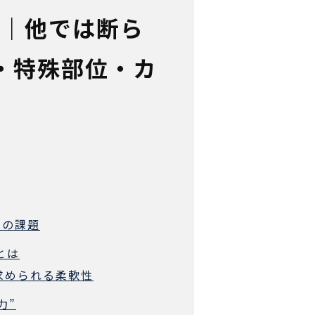
す｜他では断ら
・特殊部位・カ
工の課題
とは
で求められる柔軟性
力”