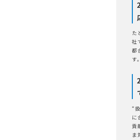
た
社
都
す
“
に
貢
ま