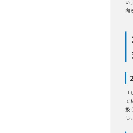
い
向
「
て
扱
も