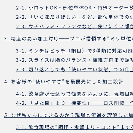
2-1. 小ロットOK・部位単体OK・特殊オーダー
2-2. 「いちぼだけほしい」など、部位単体で
2-3. ウチハラミ・フランクなど、使いにくい
3. 精度の高い加工対応──プロが信頼する“ミリ単位
3-1. ミンチはピッチ（網目）で3種類に対応可
3-2. スライスは脂のバランス・繊維方向まで調
3-3. 切り落としでも「使いやすい状態」での
4. お客様の“使いやすさ”を最優先にした加工設計
4-1. 飲食店が仕込みで悩まないように、現場目
4-2. 「見た目」より「機能性」──ロス削減
5. なぜ私たちにできるのか？現場と流通を理解した
5-1. 飲食現場の“調理・歩留まり・コスト”ま