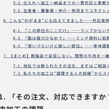
5-2. 仕入れ〜加工〜納品までの一貫対応と柔軟
5-3. 生産者・屠畜場・仲介・物流までコネク
6. こんな“わがまま”にも応えてきました──対応実
6-1. 「この部位のここだけ」──ランプから
6-2. 「脂は極力少なめで」──ミンチ原料に
6-3. 「使いづらいけど欲しい部位」──単体
7. 【まとめ】既製品で妥協しない。理想の牛肉を一
7-1. 他社では断られたその注文、まずはご相談
7-2. 私たちの加工は“調理する人の目線”から
1. 「その注文、対応できます
肉加工の課題