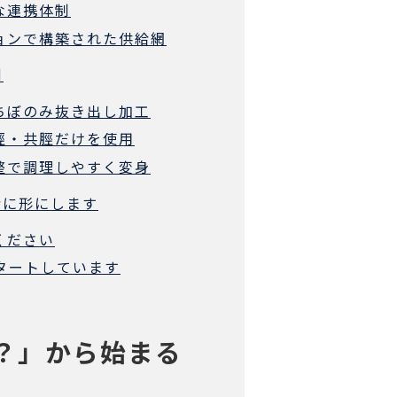
な連携体制
ションで構築された供給網
例
いちぼのみ抜き出し加工
前脛・共脛だけを使用
調整で調理しやすく変身
緒に形にします
ください
スタートしています
か？」から始まる