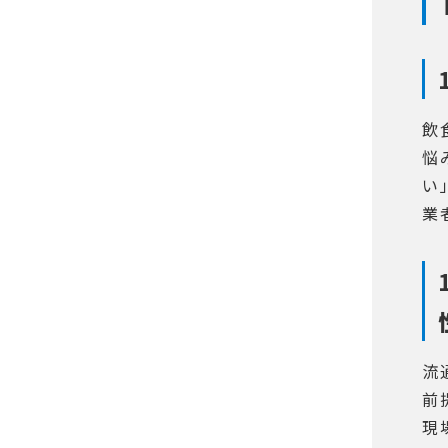
飲
悩
い
業
流
前
現