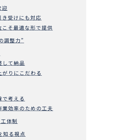
歓迎
の引き受けにも対応
部位こそ最適な形で提供
の調整力”
能
整して納品
仕上がりにこだわる
線で考える
・作業効率のための工夫
加工体制
でを知る視点