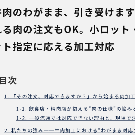
牛肉のわがまま、引き受けま
れる肉の注文もOK。小ロット
ット指定に応える加工対応
目次
1. 「その注文、対応できますか？」から始まる肉加
1-1. 飲食店・精肉店が抱える“肉の仕様”の悩み
1-2. 一般流通では対応できない理由と、現場
2. 私たちの強み──牛肉加工における“わがまま対応