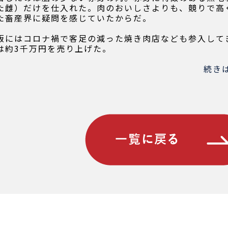
た雌）だけを仕入れた。肉のおいしさよりも、競りで高
た畜産界に疑問を感じていたからだ。
販にはコロナ禍で客足の減った焼き肉店なども参入して
は約3千万円を売り上げた。
続き