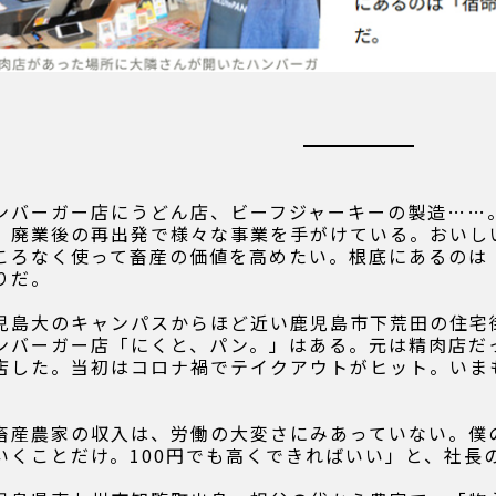
ンバーガー店にうどん店、ビーフジャーキーの製造……
、廃業後の再出発で様々な事業を手がけている。おいし
ころなく使って畜産の価値を高めたい。根底にあるのは
りだ。
児島大のキャンパスからほど近い鹿児島市下荒田の住宅
ンバーガー店「にくと、パン。」はある。元は精肉店だっ
店した。当初はコロナ禍でテイクアウトがヒット。いま
。
畜産農家の収入は、労働の大変さにみあっていない。僕
いくことだけ。100円でも高くできればいい」と、社長の