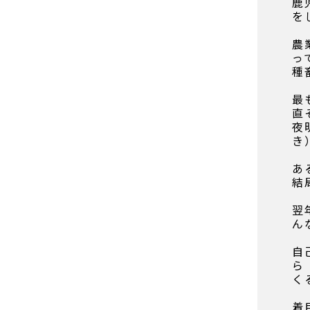
鹿
を
農
っ
種
最
直
夜
き
あ
結
翌
ん
自
ら
く
着