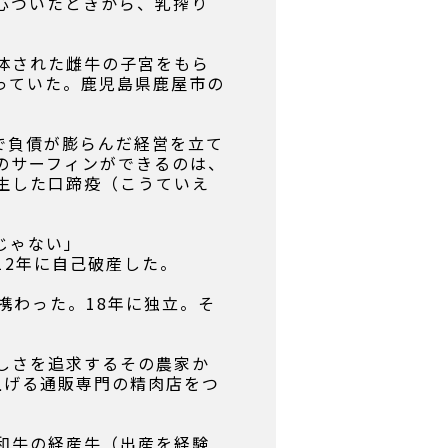
心ついたときから、乳搾り
体された雌牛の子宮をもら
っていた。鹿児島県鹿屋市の
で負債が膨らんだ経営を立て
のサーフィンができるのは、
生した口蹄疫（こうていえ
じゃない」
12年に自己破産した。
携わった。18年に独立。そ
しさを追求するその農家か
上げる通販専門の精肉店をつ
和牛の経産牛（出産を経験