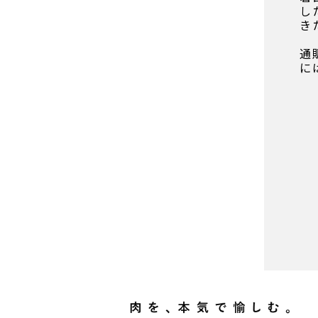
し
き
通
に