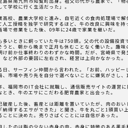
児島県南九州市知覧町出身。祖父の代から農家で、「物
して学校に行く生活だった」。
業高校、農業大学校と進み、自宅近くの食肉処理場で解
て人工授精を独学で研究するほど、牛の改良に興味を持
畜場で修業をした後、09年に24歳で家業を継いだ。
も多いときに飼っていた牛は750頭。父の代の設備投資
そうと、朝から晩まで正月も休むことなく働いた。趣味
明け前か仕事終わりのわずかな時間。だが、宮崎県で発
）など外部の要因に左右され、経営は上向かなかった。
る日、サーフィン仲間から言われた。「お前、ハッピー
局、市場や売り先を自分で選べないことに嫌気がさし、
年、福岡市のIT会社に就職し、通信販売サイトの運営に
なとき、牛のエサにこだわる肥育農家と出会った。
己破産した後、畜産とは距離を置いていたが、肉のおい
「納得するエサができた」と聞き、牛を丸ごと1頭買い
ることに決めた。売りさばくことには自信があった。
目したのは脂の少ない赤身の肉。赤身に特徴のある黒毛