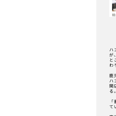
ハ
が
と
わ
鹿
ハ
開
る
「
て