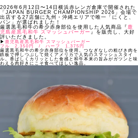
2026年6月12日〜14日横浜赤レンガ倉庫で開催された
「JAPAN BURGER CHAMPIONSHIP 2026」会場で
出店する27店舗に九州・沖縄エリアで唯一「にくと、
パン」が選ばれました！
厳選黒毛和牛の希少赤身部位を使用した人気商品『
鹿
児島産黒毛和牛 スマッシュバーガー
』を販売し、大好
評いただきました。
▶︎
鹿児島産黒毛和牛 スマッシュバーガー
フル 2,350円 / ハーフ 1,375円
厳選黒毛和牛の希少赤身部位を使用。つなぎなしの粗びき肉を
鉄板で押しつぶして焼くアメリカで人気のスマッシュスタイ
ル。香ばしくカリッとした食感と和牛本来の旨みがガツンと味
わえる肉好きにこそ食べてほしい逸品。