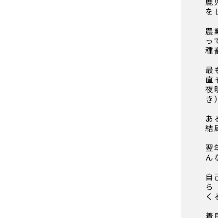
鹿
を
農
っ
種
最
直
夜
き
あ
結
翌
ん
自
ら
く
着