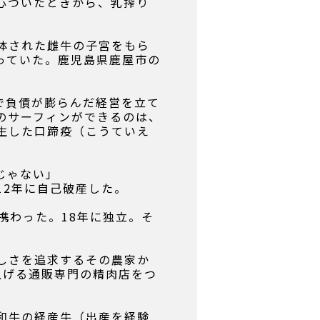
心ついたときから、乳搾り
体された雌牛の子宮をもら
っていた。鹿児島県鹿屋市の
で負債が膨らんだ経営を立て
のサーフィンができるのは、
生した口蹄疫（こうていえ
じゃない」
12年に自己破産した。
携わった。18年に独立。そ
しさを追求するその農家か
上げる通販専門の精肉店をつ
和牛の経産牛（出産を経験