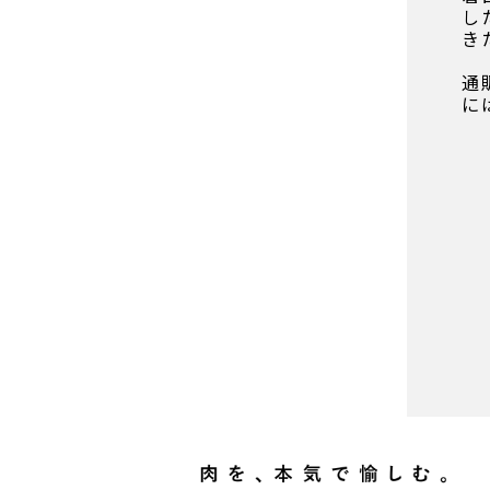
し
き
通
に