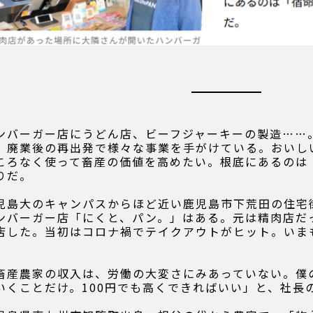
ンバーガー店にうどん店、ビーフジャーキーの製造……
、廃業後の再出発で様々な事業を手がけている。おいし
ころなく使って畜産の価値を高めたい。根底にあるのは
りだ。
児島大のキャンパスからほど近い鹿児島市下荒田の住宅
ンバーガー店「にくと、パン。」はある。元は精肉店だっ
店した。当初はコロナ禍でテイクアウトがヒット。いま
。
畜産農家の収入は、労働の大変さにみあっていない。僕
いくことだけ。100円でも高くできればいい」と、社長の