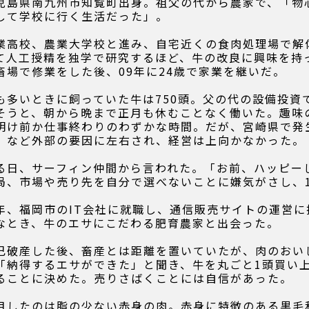
児島県南九州市知覧町出身。祖父の代から農家で、「物
して学校に行く生活だった」。
業高校、農業大学校と進み、自宅近くの食肉処理場で解
て人工授精を独学で研究するほど、牛の改良に興味を持
畜場で修業をした後、09年に24歳で家業を継いだ。
も多いときに飼っていた牛は750頭。父の代の設備投資
そうと、朝から晩まで正月も休むことなく働いた。趣味
明け前か仕事終わりのわずかな時間。だが、宮崎県で発
）など外部の要因に左右され、経営は上向かなかった。
る日、サーフィン仲間から言われた。「お前、ハッピー
局、市場や売り先を自分で選べないことに嫌気がさし、
年、福岡市のIT会社に就職し、通信販売サイトの運営に
なとき、牛のエサにこだわる肥育農家と出会った。
己破産した後、畜産とは距離を置いていたが、肉のおい
「納得するエサができた」と聞き、牛を丸ごと1頭買い
ることに決めた。売りさばくことには自信があった。
目したのは脂の少ない赤身の肉。赤身に特徴のある黒毛