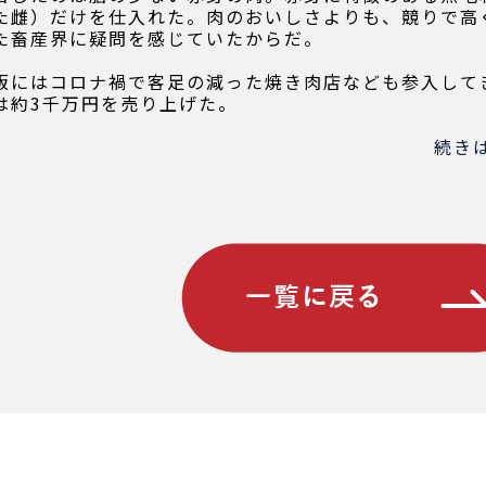
た雌）だけを仕入れた。肉のおいしさよりも、競りで高
た畜産界に疑問を感じていたからだ。
販にはコロナ禍で客足の減った焼き肉店なども参入して
は約3千万円を売り上げた。
続き