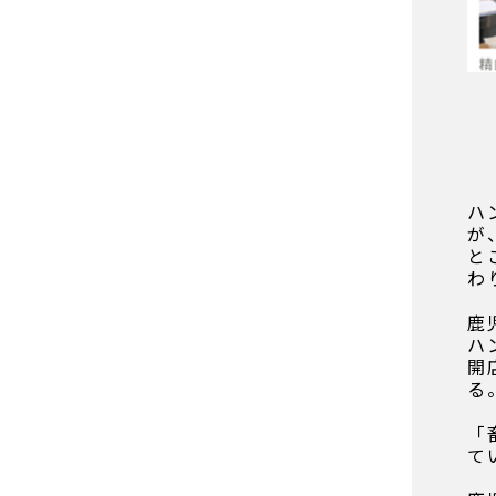
ハ
が
と
わ
鹿
ハ
開
る
「
て