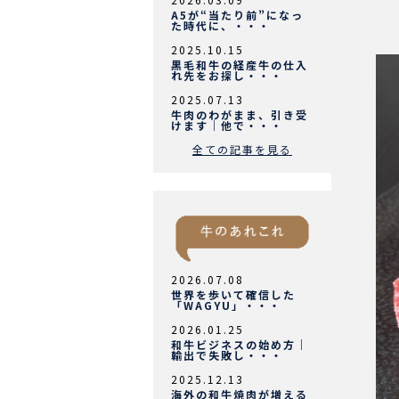
A5が“当たり前”になっ
た時代に、・・・
2025.10.15
黒毛和牛の経産牛の仕入
れ先をお探し・・・
2025.07.13
牛肉のわがまま、引き受
けます｜他で・・・
全ての記事を見る
2026.07.08
世界を歩いて確信した
「WAGYU」・・・
2026.01.25
和牛ビジネスの始め方｜
輸出で失敗し・・・
2025.12.13
海外の和牛焼肉が増える