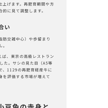
仕上げます。再肥育期間や方
合的に見て調整します。
き合い
脂肪交雑中心）や歩留まり
ん。
えば、東京の高級レストラン
した。サシの見た目（A5等
、1129の再肥育経産牛に
身を評価する市場が増えて
─小豆色の赤身と