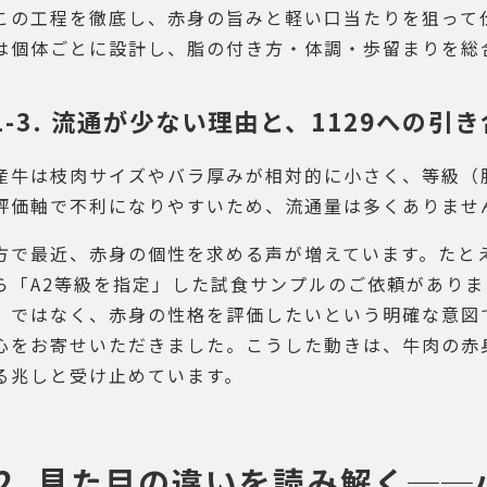
この工程を徹底し、赤身の旨みと軽い口当たりを狙って
は個体ごとに設計し、脂の付き方・体調・歩留まりを総
1-3. 流通が少ない理由と、1129への引
産牛は枝肉サイズやバラ厚みが相対的に小さく、等級（
評価軸で不利になりやすいため、流通量は多くありませ
方で最近、赤身の個性を求める声が増えています。たと
ら「A2等級を指定」した試食サンプルのご依頼がありま
）ではなく、赤身の性格を評価したいという明確な意図で
心をお寄せいただきました。こうした動きは、牛肉の赤
る兆しと受け止めています。
2. 見た目の違いを読み解く─