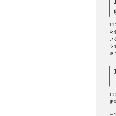
1
た
い
う
※
1
ま
こ