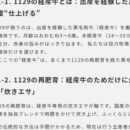
1-1. 1129の経産牛とは：出産を経験
度“仕上げる”
129が扱うのは、出産を経験した黒毛和牛（経産牛）を
個体です。月齢はおおむね5〜6歳。未経産牛（24〜30
る分、赤身の旨みがはっきり出ます。 私たちは協力牧場
個体だけを選びます。
ここでの“経産牛”は、あくまで1129の再肥育を経た黒
1-2. 1129の再肥育：経産牛のためだ
「炊きエサ」
129の再肥育は、経産牛専用の炊きエサが軸です。国産
等を独自ブレンドで時間をかけて炊き上げ、ふっくらと
の伝統的な方法は手間がかかるため、現在は行う生産者が