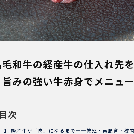
黒毛和牛の経産牛の仕入れ先
｜旨みの強い牛赤身でメニュ
目次
1. 経産牛が「肉」になるまで──繁殖・再肥育・枝