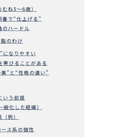
おむね5〜6歳）
飼養で“仕上げる”
軸のハードル
い脂のわけ
色”になりやすい
”を帯びることがある
の美”と“性格の違い”
軸という前提
が一般化した経緯）
感（例）
ロース系の個性