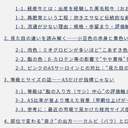
1-1. 経産牛とは：出産を経験した黒毛和牛（お
1-2. 再肥育という工程：炊きエサなど伝統的な
1-3. 流通が少ない理由：規格・歩留まり・評価
2. 見た目の違いを読み解く──小豆色の赤身と黄色
2-1. 肉色：ミオグロビンが多いほど“こあずき
2-2. 脂の色：β-カロテン等の影響で“やや黄味
2-3. ピンクのA5サーロインとの対比：“見た目
3. 等級とサイズの話──A5だけが指標じゃない
3-1. 等級は“脂の入り方（サシ）中心”の評価
3-2. A5比率が昔より増えた背景（早期仕上げ
3-3. 参考に：最近の市場で見かけた枝肉サイズ
4. 部位で変わる“良さ”の出方──カルビ（バラ）と