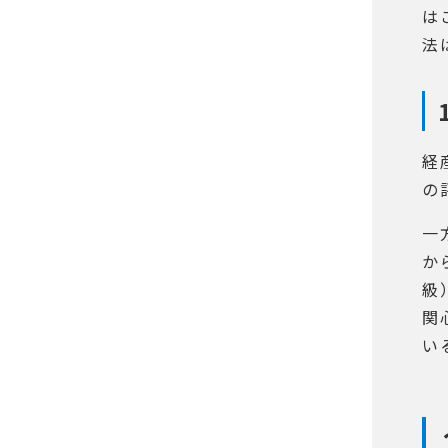
は
法
経
の
一
か
級
関
い